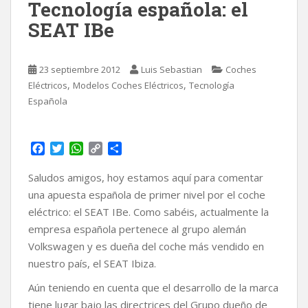
Tecnología española: el
SEAT IBe
23 septiembre 2012
Luis Sebastian
Coches
,
,
Eléctricos
Modelos Coches Eléctricos
Tecnología
Española
F
T
W
C
C
a
w
h
o
o
c
i
a
p
m
Saludos amigos, hoy estamos aquí para comentar
e
t
t
y
p
una apuesta española de primer nivel por el coche
b
t
s
L
a
eléctrico: el SEAT IBe. Como sabéis, actualmente la
o
e
A
i
r
empresa española pertenece al grupo alemán
o
r
p
n
t
k
p
k
i
Volkswagen y es dueña del coche más vendido en
r
nuestro país, el SEAT Ibiza.
Aún teniendo en cuenta que el desarrollo de la marca
tiene lugar bajo las directrices del Grupo dueño de