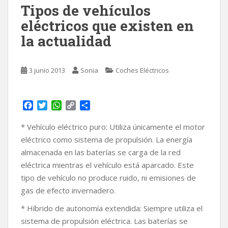
Tipos de vehículos
eléctricos que existen en
la actualidad
3 junio 2013
Sonia
Coches Eléctricos
F
T
W
C
C
a
w
h
o
o
c
i
a
p
m
* Vehículo eléctrico puro: Utiliza únicamente el motor
e
t
t
y
p
eléctrico como sistema de propulsión. La energía
b
t
s
L
a
almacenada en las baterías se carga de la red
o
e
A
i
r
eléctrica mientras el vehículo está aparcado. Este
o
r
p
n
t
k
p
k
i
tipo de vehículo no produce ruido, ni emisiones de
r
gas de efecto invernadero.
* Híbrido de autonomía extendida: Siempre utiliza el
sistema de propulsión eléctrica. Las baterías se