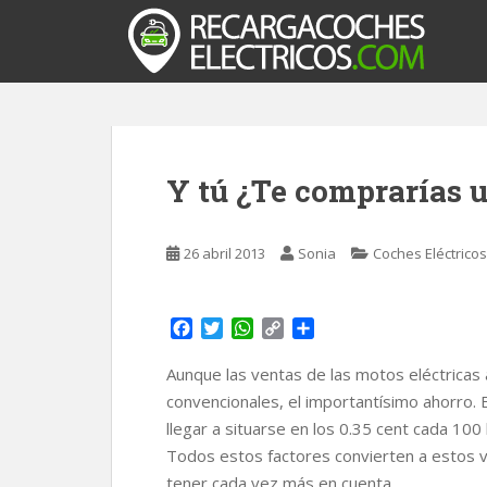
S
k
i
p
t
o
m
Y tú ¿Te comprarías u
a
i
n
26 abril 2013
Sonia
Coches Eléctricos
c
o
n
F
T
W
C
C
t
a
w
h
o
o
e
c
i
a
p
m
Aunque las ventas de las motos eléctricas
n
e
t
t
y
p
convencionales, el importantísimo ahorro.
t
b
t
s
L
a
llegar a situarse en los 0.35 cent cada 10
o
e
A
i
r
Todos estos factores convierten a estos ve
o
r
p
n
t
k
p
k
i
tener cada vez más en cuenta.