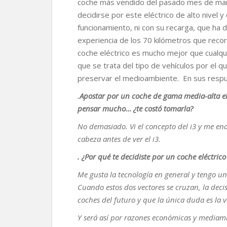
coche más vendido del pasado mes de mar
k
p
k
i
decidirse por este eléctrico de alto nivel 
r
funcionamiento, ni con su recarga, que h
experiencia de los 70 kilómetros que recor
coche eléctrico es mucho mejor que cualqu
que se trata del tipo de vehículos por el 
preservar el medioambiente. En sus respu
.
Apostar por un coche de gama media-alta el
pensar mucho… ¿te costó tomarla?
No demasiado. Vi el concepto del i3 y me en
cabeza antes de ver el i3.
. ¿Por qué te decidiste por un coche eléctric
Me gusta la tecnología en general y tengo u
Cuando estos dos vectores se cruzan, la decis
coches del futuro y que la única duda es la 
Y será así por razones económicas y mediamb