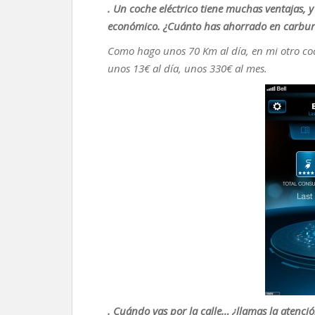
. Un coche eléctrico tiene muchas ventajas, 
económico. ¿Cuánto has ahorrado en carbur
Como hago unos 70 Km al día, en mi otro coch
unos 13€ al día, unos 330€ al mes.
. Cuándo vas por la calle… ¿llamas la atenci