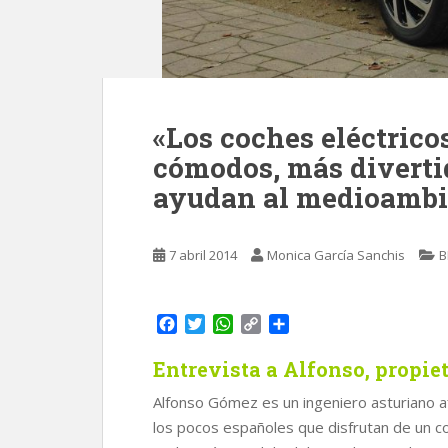
«Los coches eléctrico
cómodos, más diverti
ayudan al medioambi
7 abril 2014
Monica García Sanchis
B
F
T
W
C
C
a
w
h
o
o
c
i
a
p
m
Entrevista a Alfonso, propi
e
t
t
y
p
Alfonso Gómez es un ingeniero asturiano a
b
t
s
L
a
o
e
A
i
r
los pocos españoles que disfrutan de un coc
o
r
p
n
t