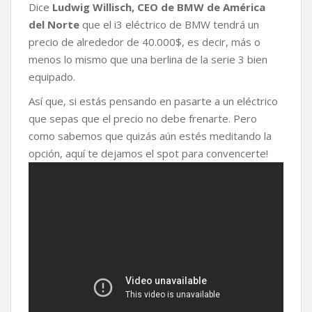
Dice
Ludwig Willisch, CEO de BMW de América
b
t
s
L
a
o
e
A
i
r
del Norte
que el i3 eléctrico de BMW tendrá un
o
r
p
n
t
precio de alrededor de 40.000$, es decir, más o
k
p
k
i
menos lo mismo que una berlina de la serie 3 bien
r
equipado.
Así que, si estás pensando en pasarte a un eléctrico
que sepas que el precio no debe frenarte. Pero
como sabemos que quizás aún estés meditando la
opción, aquí te dejamos el spot para convencerte!