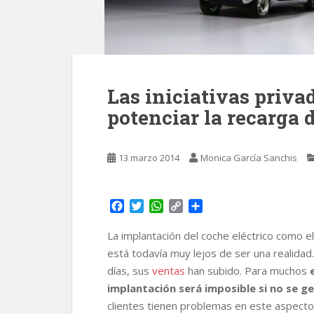
Las iniciativas priva
potenciar la recarga 
13 marzo 2014
Monica García Sanchis
F
T
W
C
C
a
w
h
o
o
c
i
a
p
m
La implantación del coche eléctrico como e
e
t
t
y
p
está todavía muy lejos de ser una realid
b
t
s
L
a
días, sus
ventas
han subido. Para muchos
e
o
e
A
i
r
implantación será imposible si no se ge
o
r
p
n
t
k
p
k
i
clientes tienen problemas en este aspecto y