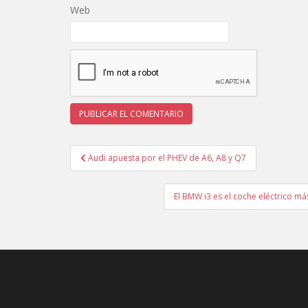
Web
Navegación
Audi apuesta por el PHEV de A6, A8 y Q7
de
entradas
El BMW i3 es el coche eléctrico m