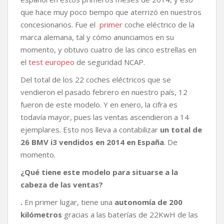
o
r
p
n
t
k
p
k
i
que hace muy poco tiempo que aterrizó en nuestros
r
concesionarios. Fue el
primer
coche eléctrico de la
marca alemana, tal y cómo anunciamos en su
momento, y obtuvo cuatro de las cinco estrellas en
el
test europeo
de seguridad NCAP.
Del total de los 22 coches eléctricos que se
vendieron el pasado febrero en nuestro país, 12
fueron de este modelo. Y en enero, la cifra es
todavía mayor, pues las ventas ascendieron a 14
ejemplares. Esto nos lleva a contabilizar
un total de
26 BMV i3 vendidos en 2014 en España
. De
momento.
¿Qué tiene este modelo para situarse a la
cabeza de las ventas?
.
En primer lugar, tiene una
autonomía de 200
kilómetros
gracias a las baterías de 22KwH de las