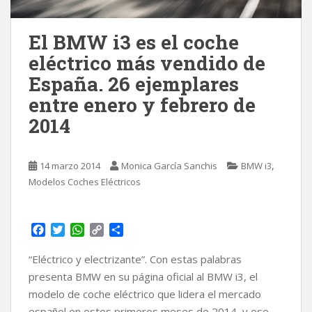
El BMW i3 es el coche
eléctrico más vendido de
España. 26 ejemplares
entre enero y febrero de
2014
,
14 marzo 2014
Monica García Sanchis
BMW i3
Modelos Coches Eléctricos
F
T
W
C
C
a
w
h
o
o
c
i
a
p
m
“Eléctrico y electrizante”. Con estas palabras
e
t
t
y
p
presenta BMW en su página oficial al BMW i3, el
b
t
s
L
a
modelo de coche eléctrico que lidera el mercado
o
e
A
i
r
español en estos primeros meses de 2014, y eso