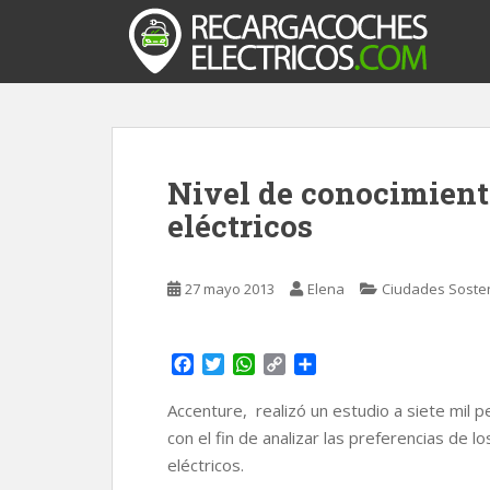
S
k
i
p
t
o
m
Nivel de conocimient
a
i
eléctricos
n
c
o
27 mayo 2013
Elena
Ciudades Soste
n
t
F
T
W
C
C
e
a
w
h
o
o
n
c
i
a
p
m
Accenture, realizó un estudio a siete mil 
t
e
t
t
y
p
con el fin de analizar las preferencias de
b
t
s
L
a
eléctricos.
o
e
A
i
r