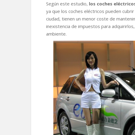
o
r
p
n
t
Según este estudio,
los coches eléctric
k
p
k
i
ya que los coches eléctricos pueden cubri
r
ciudad, tienen un menor coste de mantenimi
inexistencia de impuestos para adquirirlos
ambiente.