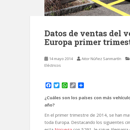
Datos de ventas del v
Europa primer trimest
14 mayo 2014
Aitor Núñez Sanmartín
Eléctricos
F
T
W
C
C
a
w
h
o
o
c
i
a
p
m
¿Cuáles son los países con más vehícul
e
t
t
y
p
año?
b
t
s
L
a
o
e
A
i
r
En el primer trimestre de 2014, se han mat
o
r
p
n
t
toda Europa. Destacando los siguientes ci
k
p
k
i
esta
Noruega
con 5291, le sigue Alemania 