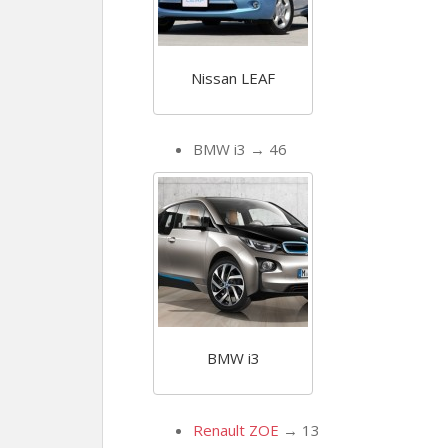
Nissan LEAF
BMW i3 → 46
BMW i3
Renault ZOE
→ 13